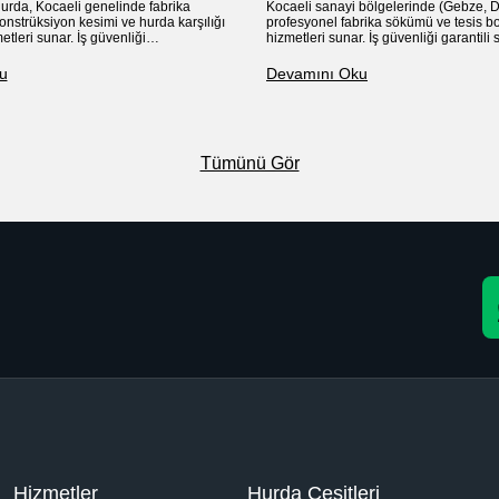
urda, Kocaeli genelinde fabrika
Kocaeli sanayi bölgelerinde (Gebze, D
onstrüksiyon kesimi ve hurda karşılığı
profesyonel fabrika sökümü ve tesis 
etleri sunar. İş güvenliği
hizmetleri sunar. İş güvenliği garantil
 söküm yapıyor, çıkan hurdayı
karşılığı işlem ve yüksek fiyat avantajı
 alıyoruz
u
Devamını Oku
Tümünü Gör
Hizmetler
Hurda Çeşitleri