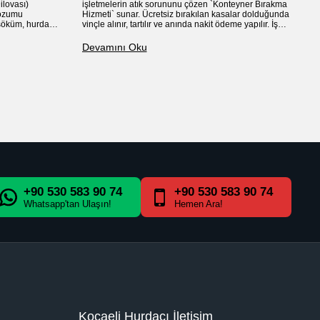
ilovası)
işletmelerin atık sorununu çözen `Konteyner Bırakma
M
bozumu
Hizmeti` sunar. Ücretsiz bırakılan kasalar dolduğunda
p
i söküm, hurda
vinçle alınır, tartılır ve anında nakit ödeme yapılır. İş
ba
güvenliği ve çevre temizliği için ideal çözüm
m
ö
Devamını Oku
D
+90 530 583 90 74
+90 530 583 90 74
Whatsapp'tan Ulaşın!
Hemen Ara!
Kocaeli Hurdacı İletişim