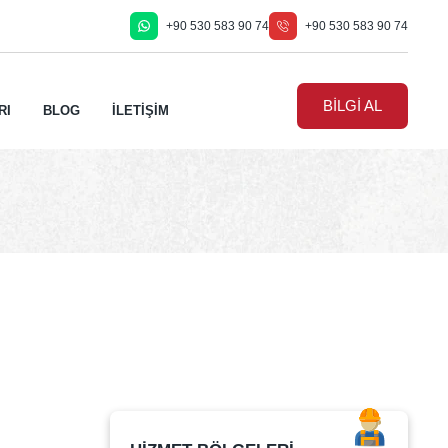
+90 530 583 90 74
+90 530 583 90 74
BİLGİ AL
RI
BLOG
İLETİŞİM