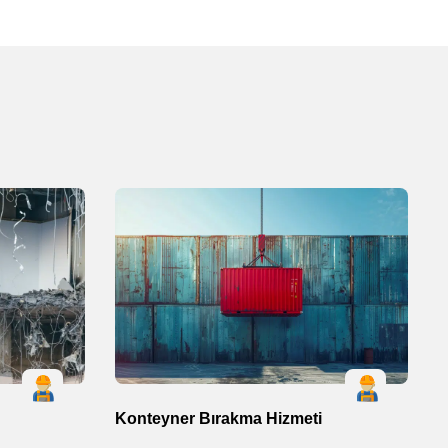
Konteyner Bırakma Hizmeti
H