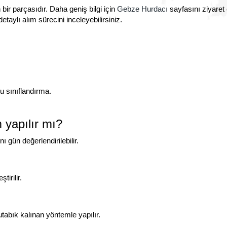
r parçasıdır. Daha geniş bilgi için
Gebze Hurdacı
sayfasını ziyaret e
taylı alım sürecini inceleyebilirsiniz.
 sınıflandırma.
 yapılır mı?
 gün değerlendirilebilir.
irilir.
abık kalınan yöntemle yapılır.