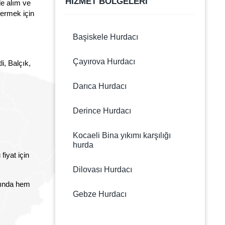
HİZMET BÖLGELERİ
de alım ve
vermek için
Başiskele Hurdacı
Çayırova Hurdacı
i, Balçık,
Darıca Hurdacı
Derince Hurdacı
Kocaeli Bina yıkımı karşılığı
hurda
fiyat için
Dilovası Hurdacı
rında hem
Gebze Hurdacı
Gölcük Hurdacı