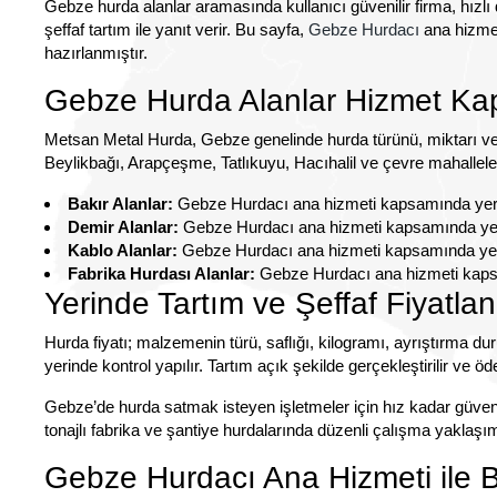
Gebze hurda alanlar aramasında kullanıcı güvenilir firma, hızlı
şeffaf tartım ile yanıt verir. Bu sayfa,
Gebze Hurdacı
ana hizmet
hazırlanmıştır.
Gebze Hurda Alanlar Hizmet Ka
Metsan Metal Hurda, Gebze genelinde hurda türünü, miktarı ve l
Beylikbağı, Arapçeşme, Tatlıkuyu, Hacıhalil ve çevre mahalleler
Bakır Alanlar:
Gebze Hurdacı ana hizmeti kapsamında yerinde 
Demir Alanlar:
Gebze Hurdacı ana hizmeti kapsamında yerinde
Kablo Alanlar:
Gebze Hurdacı ana hizmeti kapsamında yerinde
Fabrika Hurdası Alanlar:
Gebze Hurdacı ana hizmeti kapsamı
Yerinde Tartım ve Şeffaf Fiyatla
Hurda fiyatı; malzemenin türü, saflığı, kilogramı, ayrıştırma du
yerinde kontrol yapılır. Tartım açık şekilde gerçekleştirilir ve ö
Gebze’de hurda satmak isteyen işletmeler için hız kadar güve
tonajlı fabrika ve şantiye hurdalarında düzenli çalışma yaklaşı
Gebze Hurdacı Ana Hizmeti ile B