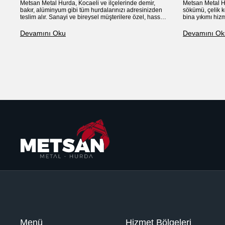
Metsan Metal Hurda, Kocaeli ve ilçelerinde demir,
Metsan Metal H
bakır, alüminyum gibi tüm hurdalarınızı adresinizden
sökümü, çelik k
teslim alır. Sanayi ve bireysel müşterilere özel, hassas
bina yıkımı hizm
tartım ve anında nakit ödeme garantili profesyonel
standartlarında
hizmet
değerinde satın
Devamını Oku
Devamını Ok
Menü
Hizmet Bölgeleri