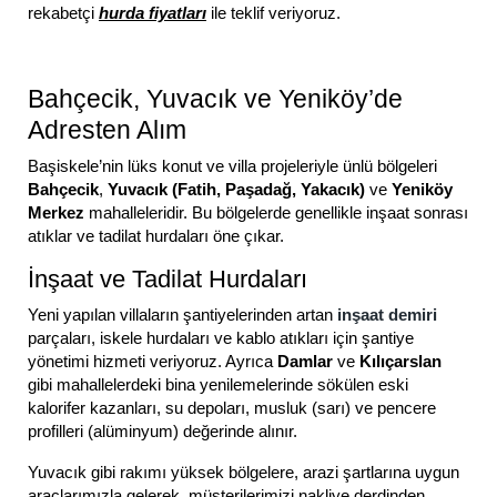
rekabetçi
hurda fiyatları
ile teklif veriyoruz.
Bahçecik, Yuvacık ve Yeniköy’de
Adresten Alım
Başiskele’nin lüks konut ve villa projeleriyle ünlü bölgeleri
Bahçecik
,
Yuvacık (Fatih, Paşadağ, Yakacık)
ve
Yeniköy
Merkez
mahalleleridir. Bu bölgelerde genellikle inşaat sonrası
atıklar ve tadilat hurdaları öne çıkar.
İnşaat ve Tadilat Hurdaları
Yeni yapılan villaların şantiyelerinden artan
inşaat demiri
parçaları, iskele hurdaları ve kablo atıkları için şantiye
yönetimi hizmeti veriyoruz. Ayrıca
Damlar
ve
Kılıçarslan
gibi mahallelerdeki bina yenilemelerinde sökülen eski
kalorifer kazanları, su depoları, musluk (sarı) ve pencere
profilleri (alüminyum) değerinde alınır.
Yuvacık gibi rakımı yüksek bölgelere, arazi şartlarına uygun
araçlarımızla gelerek, müşterilerimizi nakliye derdinden