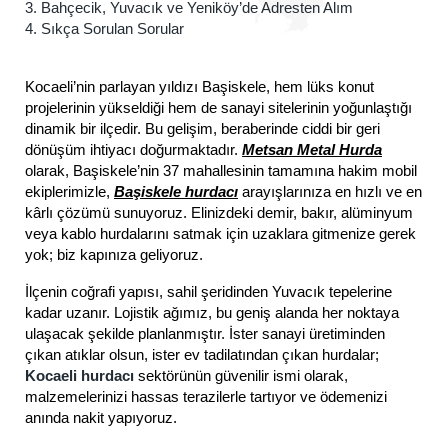
3. Bahçecik, Yuvacık ve Yeniköy’de Adresten Alım
4. Sıkça Sorulan Sorular
Kocaeli’nin parlayan yıldızı Başiskele, hem lüks konut
projelerinin yükseldiği hem de sanayi sitelerinin yoğunlaştığı
dinamik bir ilçedir. Bu gelişim, beraberinde ciddi bir geri
dönüşüm ihtiyacı doğurmaktadır.
Metsan Metal Hurda
olarak, Başiskele’nin 37 mahallesinin tamamına hakim mobil
ekiplerimizle,
Başiskele hurdacı
arayışlarınıza en hızlı ve en
kârlı çözümü sunuyoruz. Elinizdeki demir, bakır, alüminyum
veya kablo hurdalarını satmak için uzaklara gitmenize gerek
yok; biz kapınıza geliyoruz.
İlçenin coğrafi yapısı, sahil şeridinden Yuvacık tepelerine
kadar uzanır. Lojistik ağımız, bu geniş alanda her noktaya
ulaşacak şekilde planlanmıştır. İster sanayi üretiminden
çıkan atıklar olsun, ister ev tadilatından çıkan hurdalar;
Kocaeli hurdacı
sektörünün güvenilir ismi olarak,
malzemelerinizi hassas terazilerle tartıyor ve ödemenizi
anında nakit yapıyoruz.