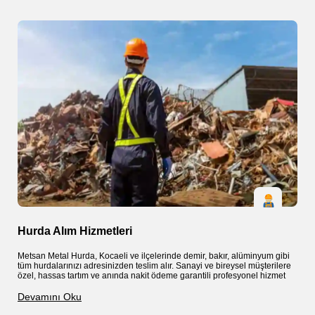
Hurda Alım Hizmetleri
S
Metsan Metal Hurda, Kocaeli ve ilçelerinde demir, bakır, alüminyum gibi
M
tüm hurdalarınızı adresinizden teslim alır. Sanayi ve bireysel müşterilere
k
özel, hassas tartım ve anında nakit ödeme garantili profesyonel hizmet
g
a
Devamını Oku
D