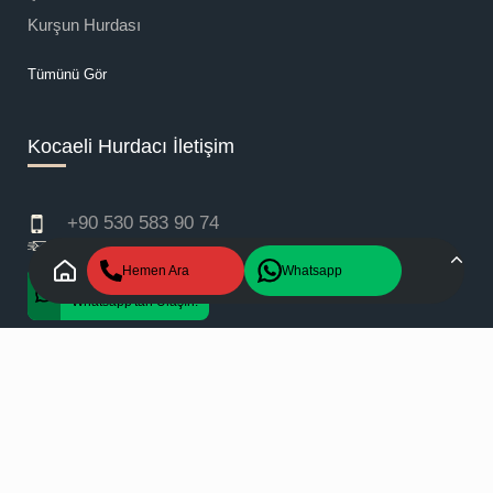
Kurşun Hurdası
Tümünü Gör
Kocaeli Hurdacı İletişim
+90 530 583 90 74
info@metsanmetalhurda.com
Hemen Ara
Whatsapp
+90 530 583 90 74
Whatsapp'tan Ulaşın!
Copyright © 2025 - 2026
Kocaeli Hurda
All rights
reserved.
Gizlilik Politikası
Ceviz
Bilişim