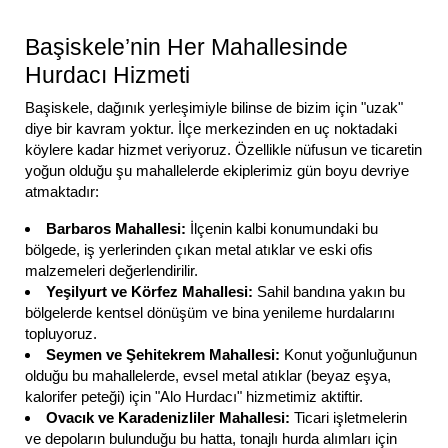
Başiskele’nin Her Mahallesinde
Hurdacı Hizmeti
Başiskele, dağınık yerleşimiyle bilinse de bizim için "uzak"
diye bir kavram yoktur. İlçe merkezinden en uç noktadaki
köylere kadar hizmet veriyoruz. Özellikle nüfusun ve ticaretin
yoğun olduğu şu mahallelerde ekiplerimiz gün boyu devriye
atmaktadır:
Barbaros Mahallesi:
İlçenin kalbi konumundaki bu
bölgede, iş yerlerinden çıkan metal atıklar ve eski ofis
malzemeleri değerlendirilir.
Yeşilyurt ve Körfez Mahallesi:
Sahil bandına yakın bu
bölgelerde kentsel dönüşüm ve bina yenileme hurdalarını
topluyoruz.
Seymen ve Şehitekrem Mahallesi:
Konut yoğunluğunun
olduğu bu mahallelerde, evsel metal atıklar (beyaz eşya,
kalorifer peteği) için "Alo Hurdacı" hizmetimiz aktiftir.
Ovacık ve Karadenizliler Mahallesi:
Ticari işletmelerin
ve depoların bulunduğu bu hatta, tonajlı hurda alımları için