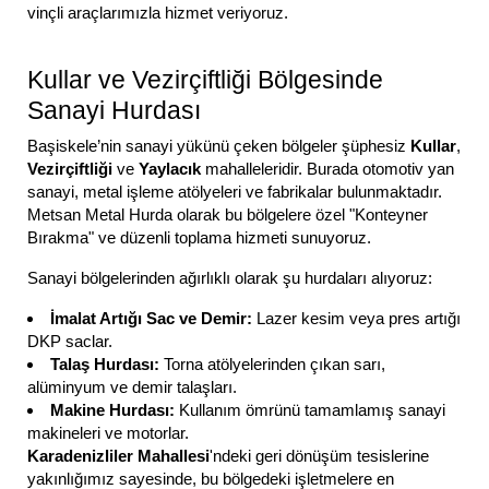
vinçli araçlarımızla hizmet veriyoruz.
Kullar ve Vezirçiftliği Bölgesinde
Sanayi Hurdası
Başiskele’nin sanayi yükünü çeken bölgeler şüphesiz
Kullar
,
Vezirçiftliği
ve
Yaylacık
mahalleleridir. Burada otomotiv yan
sanayi, metal işleme atölyeleri ve fabrikalar bulunmaktadır.
Metsan Metal Hurda olarak bu bölgelere özel "Konteyner
Bırakma" ve düzenli toplama hizmeti sunuyoruz.
Sanayi bölgelerinden ağırlıklı olarak şu hurdaları alıyoruz:
İmalat Artığı Sac ve Demir:
Lazer kesim veya pres artığı
DKP saclar.
Talaş Hurdası:
Torna atölyelerinden çıkan sarı,
alüminyum ve demir talaşları.
Makine Hurdası:
Kullanım ömrünü tamamlamış sanayi
makineleri ve motorlar.
Karadenizliler Mahallesi
'ndeki geri dönüşüm tesislerine
yakınlığımız sayesinde, bu bölgedeki işletmelere en