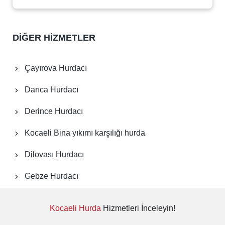
İzmit Hurdacı
Kandıra Hurdacı
DİĞER HİZMETLER
Karamürsel Hurdacı
Çayırova Hurdacı
Kartepe Hurdacı
Darıca Hurdacı
Körfez Hurdacı
Derince Hurdacı
Kocaeli Bina yıkımı karşılığı hurda
Kocaeli Hurda Fiyatları
Dilovası Hurdacı
Kocaeli Fabrika Sökümü
Gebze Hurdacı
Kocaeli Hurdacı Firması
Kocaeli Hurda
Hizmetleri İnceleyin!
Kocaeli Hurda Yerler