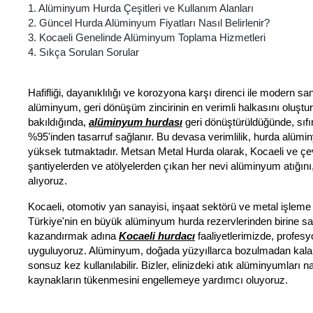
1. Alüminyum Hurda Çeşitleri ve Kullanım Alanları
2. Güncel Hurda Alüminyum Fiyatları Nasıl Belirlenir?
3. Kocaeli Genelinde Alüminyum Toplama Hizmetleri
4. Sıkça Sorulan Sorular
Hafifliği, dayanıklılığı ve korozyona karşı direnci ile modern san
alüminyum, geri dönüşüm zincirinin en verimli halkasını oluştur
bakıldığında,
alüminyum hurdası
geri dönüştürüldüğünde, sıfır
%95'inden tasarruf sağlanır. Bu devasa verimlilik, hurda alüm
yüksek tutmaktadır. Metsan Metal Hurda olarak, Kocaeli ve çevr
şantiyelerden ve atölyelerden çıkan her nevi alüminyum atığını, 
alıyoruz.
Kocaeli, otomotiv yan sanayisi, inşaat sektörü ve metal işleme 
Türkiye'nin en büyük alüminyum hurda rezervlerinden birine sa
kazandırmak adına
Kocaeli hurdacı
faaliyetlerimizde, profesy
uyguluyoruz. Alüminyum, doğada yüzyıllarca bozulmadan kalab
sonsuz kez kullanılabilir. Bizler, elinizdeki atık alüminyumları
kaynakların tükenmesini engellemeye yardımcı oluyoruz.