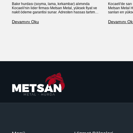
Bakır hurdası (soyma, lama, kırkambar) alımında
Kocaeli'de sarı 
Kocaeli'nin lider firması Metsan Metal, yüksek fiyat ve
Metsan Metal H
nakit ödeme garantisi sunar. Adresten hassas tartımla
sarıları en yüks
alım yapıyoruz.
ödemeyle almakt
hizmet.
Devamını Oku
Devamını Ok