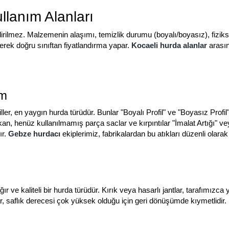
llanım Alanları
rilmez. Malzemenin alaşımı, temizlik durumu (boyalı/boyasız), fizikse
rek doğru sınıftan fiyatlandırma yapar.
Kocaeli hurda alanlar
arasın
um
r, en yaygın hurda türüdür. Bunlar "Boyalı Profil" ve "Boyasız Profil" o
kan, henüz kullanılmamış parça saclar ve kırpıntılar "İmalat Artığı" ve
ır.
Gebze hurdacı
ekiplerimiz, fabrikalardan bu atıkları düzenli olara
ve kaliteli bir hurda türüdür. Kırık veya hasarlı jantlar, tarafımızca y
r, saflık derecesi çok yüksek olduğu için geri dönüşümde kıymetlidir. 