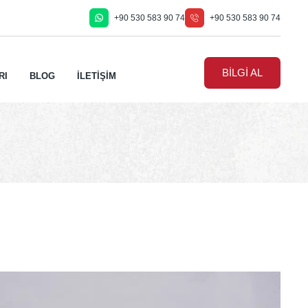
+90 530 583 90 74
+90 530 583 90 74
BİLGİ AL
RI
BLOG
İLETİŞİM