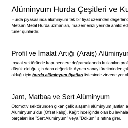
Alüminyum Hurda Çeşitleri ve Ku
Hurda piyasasında alüminyum tek bir fiyat üzerinden değerlendi
Metsan Metal Hurda uzmanları, malzemenizi yerinde analiz ede
türler şunlardır:
Profil ve İmalat Artığı (Araiş) Alüminy
İnşaat sektöründe kapı-pencere doğramalarında kullanılan profille
düşük olduğu için daha değerlidir. Ayrıca sanayi üretiminden çı
olduğu için
hurda alüminyum fiyatları
listesinde zirvede yer al
Jant, Matbaa ve Sert Alüminyum
Otomotiv sektöründen çıkan çelik alaşımlı alüminyum jantlar, ağır 
Alüminyumu"dur (Ofset kalıp). Kağıt inceliğinde olan bu levhala
parçaları ise "Sert Alüminyum" veya "Döküm" sınıfına girer.