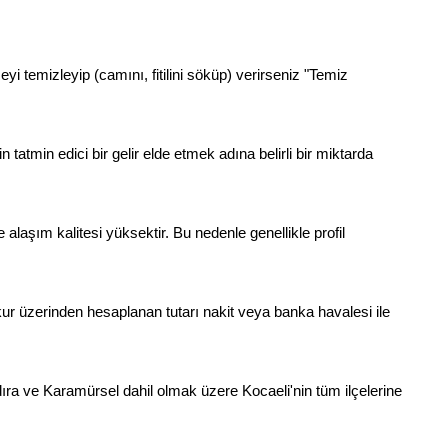
yi temizleyip (camını, fitilini söküp) verirseniz "Temiz
tatmin edici bir gelir elde etmek adına belirli bir miktarda
laşım kalitesi yüksektir. Bu nedenle genellikle profil
kur üzerinden hesaplanan tutarı nakit veya banka havalesi ile
ıra ve Karamürsel dahil olmak üzere Kocaeli'nin tüm ilçelerine