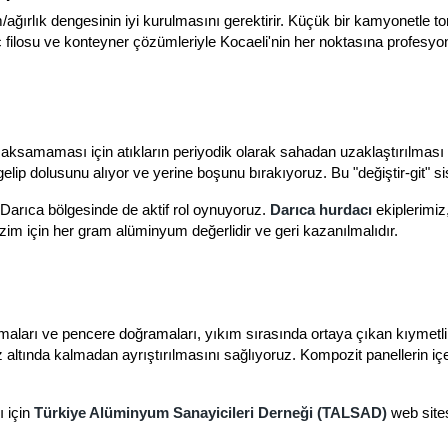
ağırlık dengesinin iyi kurulmasını gerektirir. Küçük bir kamyonetle to
ç filosu ve konteyner çözümleriyle Kocaeli'nin her noktasına profesyon
n aksamaması için atıkların periyodik olarak sahadan uzaklaştırılması
elip dolusunu alıyor ve yerine boşunu bırakıyoruz. Bu "değiştir-git" sis
 Darıca bölgesinde de aktif rol oynuyoruz.
Darıca hurdacı
ekiplerimiz
bizim için her gram alüminyum değerlidir ve geri kazanılmalıdır.
lamaları ve pencere doğramaları, yıkım sırasında ortaya çıkan kıymetl
z altında kalmadan ayrıştırılmasını sağlıyoruz. Kompozit panellerin içe
ı için
Türkiye Alüminyum Sanayicileri Derneği (TALSAD)
web sitesi