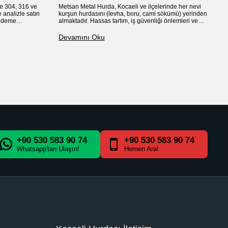
e 304, 316 ve
Metsan Metal Hurda, Kocaeli ve ilçelerinde her nevi
M
 analizle satın
kurşun hurdasını (levha, boru, cami sökümü) yerinden
ç
 ödeme
almaktadır. Hassas tartım, iş güvenliği önlemleri ve
an
ttan
anında nakit ödeme ile güvenilir hizmet sunuyoruz
ö
Devamını Oku
D
+90 530 583 90 74
+90 530 583 90 74
Whatsapp'tan Ulaşın!
Hemen Ara!