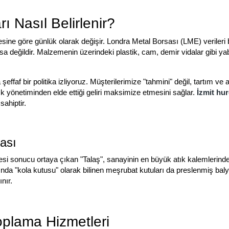
 Nasıl Belirlenir?
sine göre günlük olarak değişir. Londra Metal Borsası (LME) verileri ba
 borsa değildir. Malzemenin üzerindeki plastik, cam, demir vidalar gibi y
ffaf bir politika izliyoruz. Müşterilerimize "tahmini" değil, tartım ve
atık yönetiminden elde ettiği geliri maksimize etmesini sağlar.
İzmit hur
ahiptir.
ası
sonucu ortaya çıkan "Talaş", sanayinin en büyük atık kalemlerinden b
asında "kola kutusu" olarak bilinen meşrubat kutuları da preslenmiş baly
nır.
plama Hizmetleri