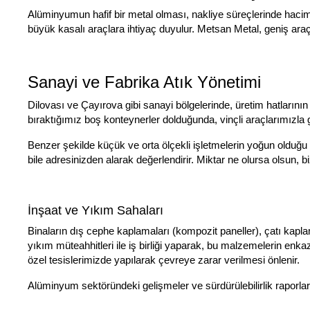
Alüminyumun hafif bir metal olması, nakliye süreçlerinde hacim/
büyük kasalı araçlara ihtiyaç duyulur. Metsan Metal, geniş ara
Sanayi ve Fabrika Atık Yönetimi
Dilovası ve Çayırova gibi sanayi bölgelerinde, üretim hatlarını
bıraktığımız boş konteynerler dolduğunda, vinçli araçlarımızla g
Benzer şekilde küçük ve orta ölçekli işletmelerin yoğun olduğu
bile adresinizden alarak değerlendirir. Miktar ne olursa olsun, 
İnşaat ve Yıkım Sahaları
Binaların dış cephe kaplamaları (kompozit paneller), çatı kap
yıkım müteahhitleri ile iş birliği yaparak, bu malzemelerin enka
özel tesislerimizde yapılarak çevreye zarar verilmesi önlenir.
Alüminyum sektöründeki gelişmeler ve sürdürülebilirlik raporlar