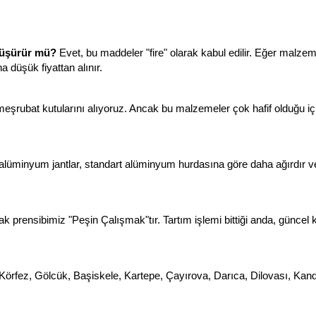
 düşürür mü?
Evet, bu maddeler "fire" olarak kabul edilir. Eğer malzeme
a düşük fiyattan alınır.
şrubat kutularını alıyoruz. Ancak bu malzemeler çok hafif olduğu için 
alüminyum jantlar, standart alüminyum hurdasına göre daha ağırdır ve a
 prensibimiz "Peşin Çalışmak"tır. Tartım işlemi bittiği anda, güncel 
Körfez, Gölcük, Başiskele, Kartepe, Çayırova, Darıca, Dilovası, Kand