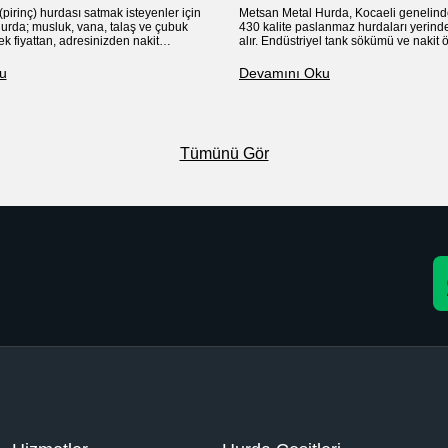
(pirinç) hurdası satmak isteyenler için
Metsan Metal Hurda, Kocaeli genelind
urda; musluk, vana, talaş ve çubuk
430 kalite paslanmaz hurdaları yerinde
ek fiyattan, adresinizden nakit
alır. Endüstriyel tank sökümü ve nakit
adır. Hassas tartım ve güvenilir
garantisiyle krom atıklarınızı en iyi fiya
değerlendiriyoruz
u
Devamını Oku
Tümünü Gör