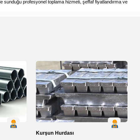
de sunduğu profesyonel toplama hizmeti, şeffaf fiyatlandırma ve
Kurşun Hurdası
Ç