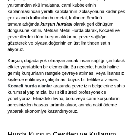
yalıtımından akü imalatına, cami kubbelerinin
kaplanmasından yeraltı kablolarının izolasyonuna kadar pek
çok alanda kullanılan bu metal, kullanım ömrünü
tamamladığında
kurşun hurdası
olarak geri dönüşüm
döngüsüne katılır. Metsan Metal Hurda olarak, Kocaeli ve
çevre illerdeki tüm kurşun atıklarını, çevre sağlığını
gözeterek ve piyasa değerinin en üst limitinden satın
alıyoruz.
Kurşun, doğada yok olmayan ancak insan sağlığı için toksik
etkiler yaratabilen bir elementtir. Bu nedenle, hurda haline
gelmiş kurşunların rastgele çevreye atılması veya lisanssız
kişilerce eritilmeye çalışılması büyük bir tehlike arz eder.
Kocaeli hurda alanlar
arasında çevre izin belgelerine sahip
kurumsal yapımızla, bu riskli süreci profesyonelce
yönetiyoruz. Elinizdeki levha, boru veya cami kurşunlarını
adresinizden hassas tartımla alıyor, anında nakit ödeme
yaparak ekonomiye kazandırıyoruz.
Hurda Kurşun Çeşitleri ve Kullanım