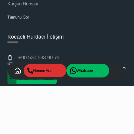
Kurşun Hurdası
Tümünü Gör
Kocaeli Hurdacı İletişim
+90 530 583 90 74
info@metsanmetalhurda.com
Hemen Ara
Whatsapp
+90 530 583 90 74
Whatsapp'tan Ulaşın!
Copyright © 2025 - 2026
Kocaeli Hurda
All rights
reserved.
Gizlilik Politikası
Ceviz
Bilişim