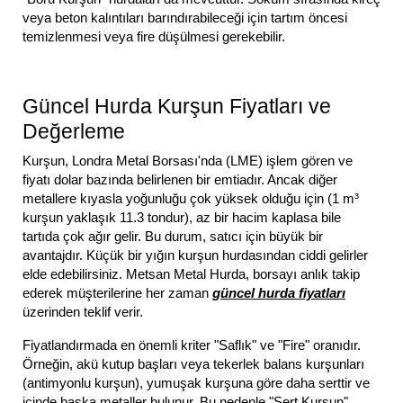
veya beton kalıntıları barındırabileceği için tartım öncesi
temizlenmesi veya fire düşülmesi gerekebilir.
Güncel Hurda Kurşun Fiyatları ve
Değerleme
Kurşun, Londra Metal Borsası'nda (LME) işlem gören ve
fiyatı dolar bazında belirlenen bir emtiadır. Ancak diğer
metallere kıyasla yoğunluğu çok yüksek olduğu için (1 m³
kurşun yaklaşık 11.3 tondur), az bir hacim kaplasa bile
tartıda çok ağır gelir. Bu durum, satıcı için büyük bir
avantajdır. Küçük bir yığın kurşun hurdasından ciddi gelirler
elde edebilirsiniz. Metsan Metal Hurda, borsayı anlık takip
ederek müşterilerine her zaman
güncel hurda fiyatları
üzerinden teklif verir.
Fiyatlandırmada en önemli kriter "Saflık" ve "Fire" oranıdır.
Örneğin, akü kutup başları veya tekerlek balans kurşunları
(antimyonlu kurşun), yumuşak kurşuna göre daha serttir ve
içinde başka metaller bulunur. Bu nedenle "Sert Kurşun"