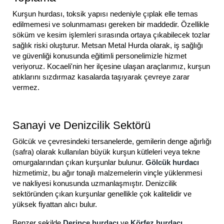
Kurşun hurdası, toksik yapısı nedeniyle çıplak elle temas
edilmemesi ve solunmaması gereken bir maddedir. Özellikle
söküm ve kesim işlemleri sırasında ortaya çıkabilecek tozlar
sağlık riski oluşturur. Metsan Metal Hurda olarak, iş sağlığı
ve güvenliği konusunda eğitimli personelimizle hizmet
veriyoruz. Kocaeli'nin her ilçesine ulaşan araçlarımız, kurşun
atıklarını sızdırmaz kasalarda taşıyarak çevreye zarar
vermez.
Sanayi ve Denizcilik Sektörü
Gölcük ve çevresindeki tersanelerde, gemilerin denge ağırlığı
(safra) olarak kullanılan büyük kurşun kütleleri veya tekne
omurgalarından çıkan kurşunlar bulunur.
Gölcük hurdacı
hizmetimiz, bu ağır tonajlı malzemelerin vinçle yüklenmesi
ve nakliyesi konusunda uzmanlaşmıştır. Denizcilik
sektöründen çıkan kurşunlar genellikle çok kalitelidir ve
yüksek fiyattan alıcı bulur.
Benzer şekilde
Derince hurdacı
ve
Körfez hurdacı