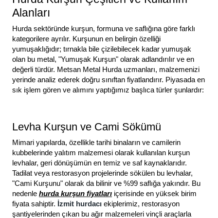
Alanları
Hurda sektöründe kurşun, formuna ve saflığına göre farklı
kategorilere ayrılır. Kurşunun en belirgin özelliği
yumuşaklığıdır; tırnakla bile çizilebilecek kadar yumuşak
olan bu metal, "Yumuşak Kurşun" olarak adlandırılır ve en
değerli türdür. Metsan Metal Hurda uzmanları, malzemenizi
yerinde analiz ederek doğru sınıftan fiyatlandırır. Piyasada en
sık işlem gören ve alımını yaptığımız başlıca türler şunlardır:
Levha Kurşun ve Cami Sökümü
Mimari yapılarda, özellikle tarihi binaların ve camilerin
kubbelerinde yalıtım malzemesi olarak kullanılan kurşun
levhalar, geri dönüşümün en temiz ve saf kaynaklarıdır.
Tadilat veya restorasyon projelerinde sökülen bu levhalar,
"Cami Kurşunu" olarak da bilinir ve %99 saflığa yakındır. Bu
nedenle
hurda kurşun fiyatları
içerisinde en yüksek birim
fiyata sahiptir.
İzmit hurdacı
ekiplerimiz, restorasyon
şantiyelerinden çıkan bu ağır malzemeleri vinçli araçlarla