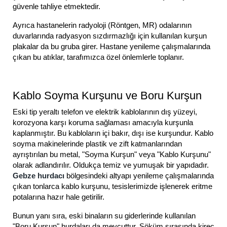
güvenle tahliye etmektedir.
Ayrıca hastanelerin radyoloji (Röntgen, MR) odalarının
duvarlarında radyasyon sızdırmazlığı için kullanılan kurşun
plakalar da bu gruba girer. Hastane yenileme çalışmalarında
çıkan bu atıklar, tarafımızca özel önlemlerle toplanır.
Kablo Soyma Kurşunu ve Boru Kurşun
Eski tip yeraltı telefon ve elektrik kablolarının dış yüzeyi,
korozyona karşı koruma sağlaması amacıyla kurşunla
kaplanmıştır. Bu kabloların içi bakır, dışı ise kurşundur. Kablo
soyma makinelerinde plastik ve zift katmanlarından
ayrıştırılan bu metal, "Soyma Kurşun" veya "Kablo Kurşunu"
olarak adlandırılır. Oldukça temiz ve yumuşak bir yapıdadır.
Gebze hurdacı
bölgesindeki altyapı yenileme çalışmalarında
çıkan tonlarca kablo kurşunu, tesislerimizde işlenerek eritme
potalarına hazır hale getirilir.
Bunun yanı sıra, eski binaların su giderlerinde kullanılan
"Boru Kurşun" hurdaları da mevcuttur. Söküm sırasında kireç