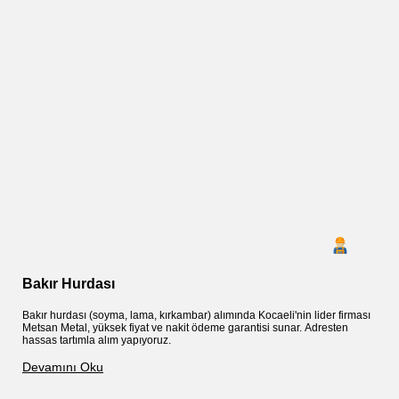
Bakır Hurdası
A
Bakır hurdası (soyma, lama, kırkambar) alımında Kocaeli'nin lider firması
M
Metsan Metal, yüksek fiyat ve nakit ödeme garantisi sunar. Adresten
y
hassas tartımla alım yapıyoruz.
e
g
Devamını Oku
D