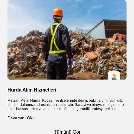
Hurda Alım Hizmetleri
S
Metsan Metal Hurda, Kocaeli ve ilçelerinde demir, bakır, alüminyum gibi
M
tüm hurdalarınızı adresinizden teslim alır. Sanayi ve bireysel müşterilere
k
özel, hassas tartım ve anında nakit ödeme garantili profesyonel hizmet
g
a
Devamını Oku
D
Tümünü Gör