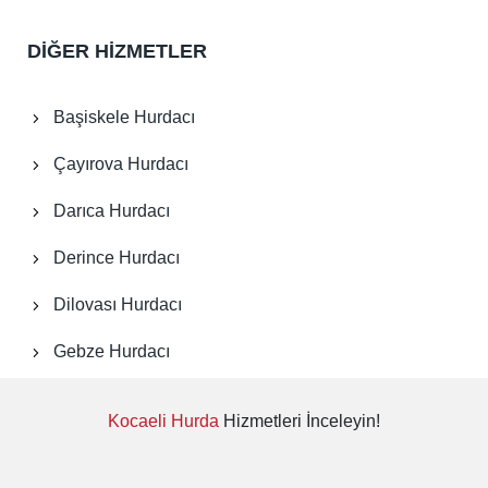
Kandıra Hurdacı
DİĞER HİZMETLER
Karamürsel Hurdacı
Başiskele Hurdacı
Kartepe Hurdacı
Çayırova Hurdacı
Körfez Hurdacı
Darıca Hurdacı
Derince Hurdacı
Kocaeli Hurda Fiyatları
Dilovası Hurdacı
Kocaeli Fabrika Sökümü
Gebze Hurdacı
Kocaeli Hurdacı Firması
Kocaeli Hurda
Hizmetleri İnceleyin!
Kocaeli Hurda Yerler