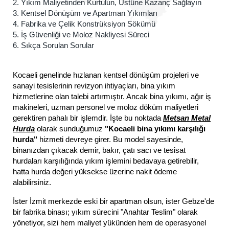
2. Yıkım Maliyetinden Kurtulun, Üstüne Kazanç Sağlayın
3. Kentsel Dönüşüm ve Apartman Yıkımları
4. Fabrika ve Çelik Konstrüksiyon Sökümü
5. İş Güvenliği ve Moloz Nakliyesi Süreci
6. Sıkça Sorulan Sorular
Kocaeli genelinde hızlanan kentsel dönüşüm projeleri ve
sanayi tesislerinin revizyon ihtiyaçları, bina yıkım
hizmetlerine olan talebi artırmıştır. Ancak bina yıkımı, ağır iş
makineleri, uzman personel ve moloz döküm maliyetleri
gerektiren pahalı bir işlemdir. İşte bu noktada
Metsan Metal
Hurda
olarak sunduğumuz
"Kocaeli bina yıkımı karşılığı
hurda"
hizmeti devreye girer. Bu model sayesinde,
binanızdan çıkacak demir, bakır, çatı sacı ve tesisat
hurdaları karşılığında yıkım işlemini bedavaya getirebilir,
hatta hurda değeri yüksekse üzerine nakit ödeme
alabilirsiniz.
İster İzmit merkezde eski bir apartman olsun, ister Gebze'de
bir fabrika binası; yıkım sürecini "Anahtar Teslim" olarak
yönetiyor, sizi hem maliyet yükünden hem de operasyonel