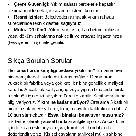
Çevre Güvenliği:
Yıkım sahası perdelerle kapatılır,
tozumanı önlemek için sulama sistemi kurulur.
Resmi İzinler:
Belediyeden alınacak yıkım ruhsatı
süreçlerinde teknik destek sağlıyoruz.
Moloz Dökümü:
Yıkım sonrası çıkan beton molozları,
yasal döküm sahalarına nakledilir ve arsanız inşaata hazır
(tesviye edilmiş) hale getirilir.
Sıkça Sorulan Sorular
Her bina hurda karşılığı bedava yıkılır mı?
Bu tamamen
binadan çıkacak hurda miktarına bağlıdır. Demir oranı
yüksek bir fabrika veya çok katlı bir bina genellikle maliyeti
karşılar. Ancak tek katlı, ahşap veya yığma binalarda hurda
az olduğu için cüzi bir yıkım ücreti çıkabilir. Keşif sonrası net
bilgi veriyoruz.
Yıkım ne kadar sürüyor?
Ortalama 5 katlı bir
binanın söküm ve yıkım işlemi, hafriyatın kaldırılması dahil 7-
10 gün sürmektedir.
Eşyalı binaları boşaltıyor musunuz?
Biz temel olarak yapısal hurdalarla ilgileniyoruz. Ancak bina
içinde kalan eski beyaz eşya, kombi vb. hurdaları da
değerlendiriyoruz. Kişisel eşyaların tahliyesi mülk sahibine