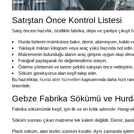
Satıştan Önce Kontrol Listesi
Satış öncesi hazırlık, özellikle fabrika, depo ve şantiye çıkışlı
Hurda türlerini mümkünse bakır, demir, alüminyum, kablo ve
Yaklaşık miktarı kilogram veya araç yükü bazında not edin.
Malzemenin bulunduğu alanın araç girişine uygun olup olmad
Fotoğraf paylaşarak ön değerlendirme isteyin.
Ödeme yöntemini ve tartım şeklini satıştan önce netleştirin.
Söküm gerekiyorsa alan keşfi talep edin.
Bu hazırlıklar,
hurda alım hizmetleri
kapsamında daha hızlı rand
önemlidir.
Gebze Fabrika Sökümü ve Hurda
Fabrika sökümünde keşif, işin ilk ve en kritik adımıdır. Hangi 
Söküm sonrası çıkan malzeme tek kalem değildir. Demir, paslan
Planlı söküm, alan teslim süresini kısaltır. Aynı zamanda işlet