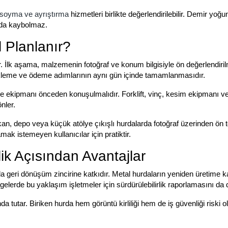
 soyma ve ayrıştırma
hizmetleri birlikte değerlendirilebilir. Demir yoğ
ında kaybolmaz.
 Planlanır?
 İlk aşama, malzemenin fotoğraf ve konum bilgisiyle ön değerlendiril
kleme ve ödeme adımlarının aynı gün içinde tamamlanmasıdır.
leme ekipmanı önceden konuşulmalıdır. Forklift, vinç, kesim ekipmanı 
nler.
kkan, depo veya küçük atölye çıkışlı hurdalarda fotoğraf üzerinden ön t
ak istemeyen kullanıcılar için pratiktir.
lik Açısından Avantajlar
 geri dönüşüm zincirine katkıdır. Metal hurdaların yeniden üretime ka
elerde bu yaklaşım işletmeler için sürdürülebilirlik raporlamasını da 
nda tutar. Biriken hurda hem görüntü kirliliği hem de iş güvenliği riski o