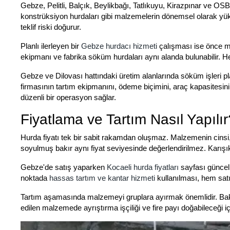
Gebze, Pelitli, Balçık, Beylikbağı, Tatlıkuyu, Kirazpınar ve OSB 
konstrüksiyon hurdaları gibi malzemelerin dönemsel olarak yü
teklif riski doğurur.
Planlı ilerleyen bir
Gebze hurdacı hizmeti
çalışması ise önce mal
ekipmanı ve fabrika söküm hurdaları aynı alanda bulunabilir. H
Gebze ve Dilovası hattındaki üretim alanlarında söküm işleri pla
firmasının tartım ekipmanını, ödeme biçimini, araç kapasitesin
düzenli bir operasyon sağlar.
Fiyatlama ve Tartım Nasıl Yapılır
Hurda fiyatı tek bir sabit rakamdan oluşmaz. Malzemenin cinsi, s
soyulmuş bakır aynı fiyat seviyesinde değerlendirilmez. Karışı
Gebze'de satış yaparken
Kocaeli hurda fiyatları
sayfası güncel 
noktada
hassas tartım ve kantar hizmeti
kullanılması, hem satı
Tartım aşamasında malzemeyi gruplara ayırmak önemlidir. Bakır, 
edilen malzemede ayrıştırma işçiliği ve fire payı doğabileceği için