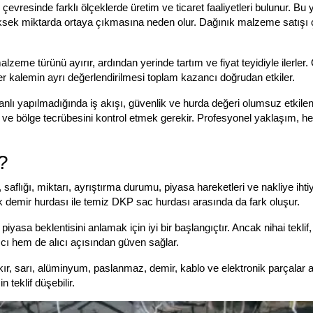
çevresinde farklı ölçeklerde üretim ve ticaret faaliyetleri bulunur. Bu 
ksek miktarda ortaya çıkmasına neden olur. Dağınık malzeme satışı 
zeme türünü ayırır, ardından yerinde tartım ve fiyat teyidiyle ilerler
er kalemin ayrı değerlendirilmesi toplam kazancı doğrudan etkiler.
nlı yapılmadığında iş akışı, güvenlik ve hurda değeri olumsuz etkilenir
i ve bölge tecrübesini kontrol etmek gerekir. Profesyonel yaklaşım, 
?
aflığı, miktarı, ayrıştırma durumu, piyasa hareketleri ve nakliye ihtiy
k demir hurdası ile temiz DKP sac hurdası arasında da fark oluşur.
piyasa beklentisini anlamak için iyi bir başlangıçtır. Ancak nihai tek
cı hem de alıcı açısından güven sağlar.
sarı, alüminyum, paslanmaz, demir, kablo ve elektronik parçalar ayrı 
 teklif düşebilir.