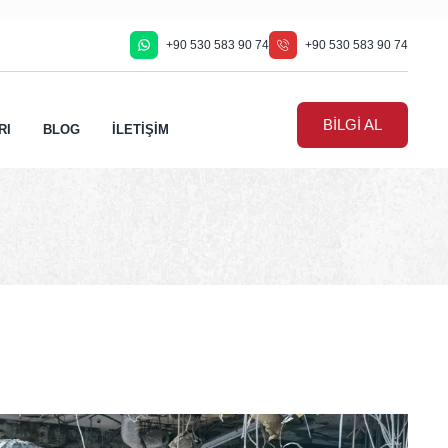
+90 530 583 90 74
+90 530 583 90 74
BİLGİ AL
RI
BLOG
İLETİŞİM