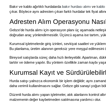
Bakır ve kablo ağırlıklı hurdalarda
bakır hurdası alımı
ve
kablo
çıkar. Böylece aynı adresten çıkan farklı hurdalar tek fiyat alt
Adresten Alım Operasyonu Nasıl
Gebze'de hurda alımı için operasyon planı üç aşamada netleşir.
doğrudan araç yönlendirmesidir. Üçüncü aşama ise tartım, yü
Kurumsal işletmelerde giriş izinleri, sevkiyat saatleri ve yük
Bu planlama, üretim alanının gereksiz yere meşgul edilmesini ö
Bireysel satışlarda süreç daha hızlı ilerleyebilir. Apartman, dü
tartılır ve ödeme yapılır. Bu yöntem özellikle zaman kaybı yaşam
Kurumsal Kayıt ve Sürdürülebilir
Hurda satışı yalnızca ekonomik bir işlem değildir; aynı zamanda
daha verimli kullanılmasını sağlar. Gebze gibi sanayi yoğun bölg
Düzenli hurda alımı yapan işletmeler, atık alanlarını kontrol altı
malzemenin değer kaybetmeden satılmasına yardımcı olur.