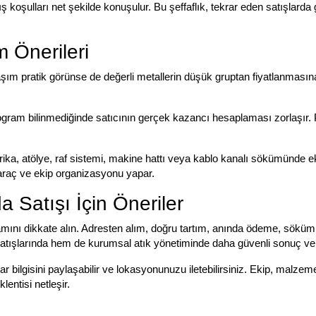
koşulları net şekilde konuşulur. Bu şeffaflık, tekrar eden satışlarda güv
 Önerileri
laşım pratik görünse de değerli metallerin düşük gruptan fiyatlanması
ilogram bilinmediğinde satıcının gerçek kazancı hesaplaması zorlaşır. 
rika, atölye, raf sistemi, makine hattı veya kablo kanalı sökümünde e
 araç ve ekip organizasyonu yapar.
a Satışı İçin Öneriler
ını dikkate alın. Adresten alım, doğru tartım, anında ödeme, söküm de
atışlarında hem de kurumsal atık yönetiminde daha güvenli sonuç ver
tar bilgisini paylaşabilir ve lokasyonunuzu iletebilirsiniz. Ekip, malze
entisi netleşir.