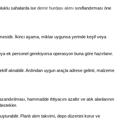
unluklu sahalarda ise
demir hurdası alımı
sınıflandırması öne
mesidir. İkinci aşama, miktar uygunsa yerinde keşif veya
veya ek personel gerekiyorsa operasyon buna göre hazırlanır.
eklif alınabilir. Ardından uygun araçla adrese gelinir, malzeme
zandırılması, hammadde ihtiyacını azaltır ve atık alanlarının
destekler.
luşturabilir. Planlı alım takvimi, depo düzenini korur ve