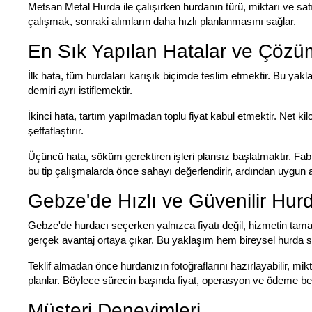
Metsan Metal Hurda ile çalışırken hurdanın türü, miktarı ve satış 
çalışmak, sonraki alımların daha hızlı planlanmasını sağlar.
En Sık Yapılan Hatalar ve Çözüm
İlk hata, tüm hurdaları karışık biçimde teslim etmektir. Bu yak
demiri ayrı istiflemektir.
İkinci hata, tartım yapılmadan toplu fiyat kabul etmektir. Net k
şeffaflaştırır.
Üçüncü hata, söküm gerektiren işleri plansız başlatmaktır. Fab
bu tip çalışmalarda önce sahayı değerlendirir, ardından uygun
Gebze'de Hızlı ve Güvenilir Hurd
Gebze'de hurdacı seçerken yalnızca fiyatı değil, hizmetin tamam
gerçek avantaj ortaya çıkar. Bu yaklaşım hem bireysel hurda s
Teklif almadan önce hurdanızın fotoğraflarını hazırlayabilir, mik
planlar. Böylece sürecin başında fiyat, operasyon ve ödeme bekl
Müşteri Deneyimleri