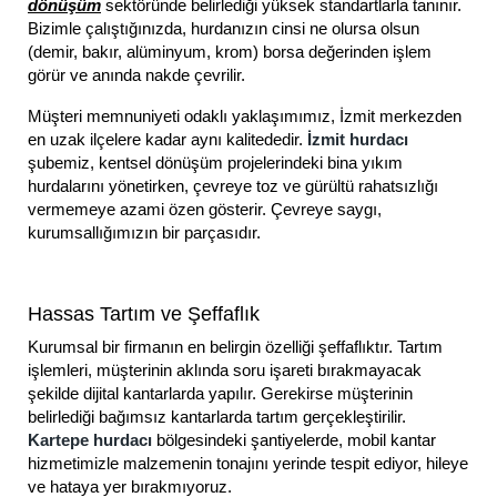
dönüşüm
sektöründe belirlediği yüksek standartlarla tanınır.
Bizimle çalıştığınızda, hurdanızın cinsi ne olursa olsun
(demir, bakır, alüminyum, krom) borsa değerinden işlem
görür ve anında nakde çevrilir.
Müşteri memnuniyeti odaklı yaklaşımımız, İzmit merkezden
en uzak ilçelere kadar aynı kalitededir.
İzmit hurdacı
şubemiz, kentsel dönüşüm projelerindeki bina yıkım
hurdalarını yönetirken, çevreye toz ve gürültü rahatsızlığı
vermemeye azami özen gösterir. Çevreye saygı,
kurumsallığımızın bir parçasıdır.
Hassas Tartım ve Şeffaflık
Kurumsal bir firmanın en belirgin özelliği şeffaflıktır. Tartım
işlemleri, müşterinin aklında soru işareti bırakmayacak
şekilde dijital kantarlarda yapılır. Gerekirse müşterinin
belirlediği bağımsız kantarlarda tartım gerçekleştirilir.
Kartepe hurdacı
bölgesindeki şantiyelerde, mobil kantar
hizmetimizle malzemenin tonajını yerinde tespit ediyor, hileye
ve hataya yer bırakmıyoruz.