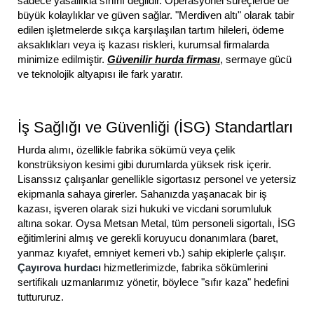
sadece yasallıkla sınırlı değildir. Operasyonel süreçlerde de
büyük kolaylıklar ve güven sağlar. "Merdiven altı" olarak tabir
edilen işletmelerde sıkça karşılaşılan tartım hileleri, ödeme
aksaklıkları veya iş kazası riskleri, kurumsal firmalarda
minimize edilmiştir.
Güvenilir hurda firması
, sermaye gücü
ve teknolojik altyapısı ile fark yaratır.
İş Sağlığı ve Güvenliği (İSG) Standartları
Hurda alımı, özellikle fabrika sökümü veya çelik
konstrüksiyon kesimi gibi durumlarda yüksek risk içerir.
Lisanssız çalışanlar genellikle sigortasız personel ve yetersiz
ekipmanla sahaya girerler. Sahanızda yaşanacak bir iş
kazası, işveren olarak sizi hukuki ve vicdani sorumluluk
altına sokar. Oysa Metsan Metal, tüm personeli sigortalı, İSG
eğitimlerini almış ve gerekli koruyucu donanımlara (baret,
yanmaz kıyafet, emniyet kemeri vb.) sahip ekiplerle çalışır.
Çayırova hurdacı
hizmetlerimizde, fabrika sökümlerini
sertifikalı uzmanlarımız yönetir, böylece "sıfır kaza" hedefini
tuttururuz.