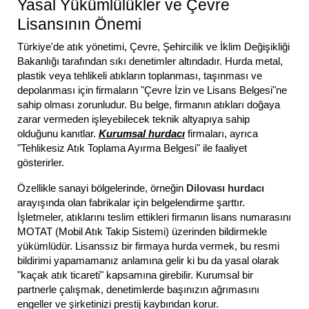
Yasal Yükümlülükler ve Çevre
Lisansının Önemi
Türkiye'de atık yönetimi, Çevre, Şehircilik ve İklim Değişikliği
Bakanlığı tarafından sıkı denetimler altındadır. Hurda metal,
plastik veya tehlikeli atıkların toplanması, taşınması ve
depolanması için firmaların "Çevre İzin ve Lisans Belgesi"ne
sahip olması zorunludur. Bu belge, firmanın atıkları doğaya
zarar vermeden işleyebilecek teknik altyapıya sahip
olduğunu kanıtlar.
Kurumsal hurdacı
firmaları, ayrıca
"Tehlikesiz Atık Toplama Ayırma Belgesi" ile faaliyet
gösterirler.
Özellikle sanayi bölgelerinde, örneğin
Dilovası hurdacı
arayışında olan fabrikalar için belgelendirme şarttır.
İşletmeler, atıklarını teslim ettikleri firmanın lisans numarasını
MOTAT (Mobil Atık Takip Sistemi) üzerinden bildirmekle
yükümlüdür. Lisanssız bir firmaya hurda vermek, bu resmi
bildirimi yapamamanız anlamına gelir ki bu da yasal olarak
"kaçak atık ticareti" kapsamına girebilir. Kurumsal bir
partnerle çalışmak, denetimlerde başınızın ağrımasını
engeller ve şirketinizi prestij kaybından korur.