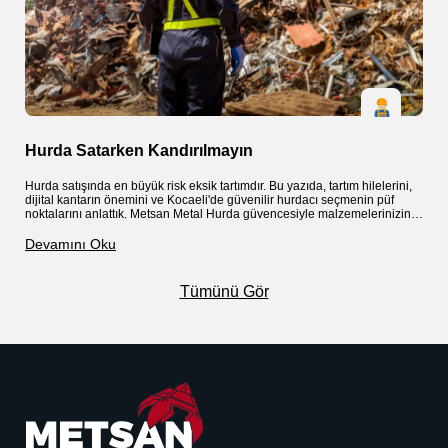
Hurda Satarken Kandırılmayın
H
Hurda satışında en büyük risk eksik tartımdır. Bu yazıda, tartım hilelerini,
H
dijital kantarın önemini ve Kocaeli'de güvenilir hurdacı seçmenin püf
v
noktalarını anlattık. Metsan Metal Hurda güvencesiyle malzemelerinizin
K
hakkını tam alın
r
Devamını Oku
D
Tümünü Gör