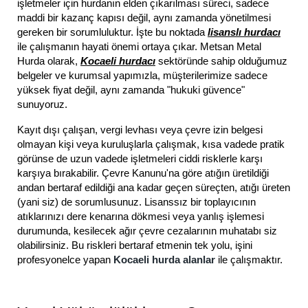
işletmeler için hurdanın elden çıkarılması süreci, sadece
maddi bir kazanç kapısı değil, aynı zamanda yönetilmesi
gereken bir sorumluluktur. İşte bu noktada
lisanslı hurdacı
ile çalışmanın hayati önemi ortaya çıkar. Metsan Metal
Hurda olarak,
Kocaeli hurdacı
sektöründe sahip olduğumuz
belgeler ve kurumsal yapımızla, müşterilerimize sadece
yüksek fiyat değil, aynı zamanda "hukuki güvence"
sunuyoruz.
Kayıt dışı çalışan, vergi levhası veya çevre izin belgesi
olmayan kişi veya kuruluşlarla çalışmak, kısa vadede pratik
görünse de uzun vadede işletmeleri ciddi risklerle karşı
karşıya bırakabilir. Çevre Kanunu'na göre atığın üretildiği
andan bertaraf edildiği ana kadar geçen süreçten, atığı üreten
(yani siz) de sorumlusunuz. Lisanssız bir toplayıcının
atıklarınızı dere kenarına dökmesi veya yanlış işlemesi
durumunda, kesilecek ağır çevre cezalarının muhatabı siz
olabilirsiniz. Bu riskleri bertaraf etmenin tek yolu, işini
profesyonelce yapan
Kocaeli hurda alanlar
ile çalışmaktır.